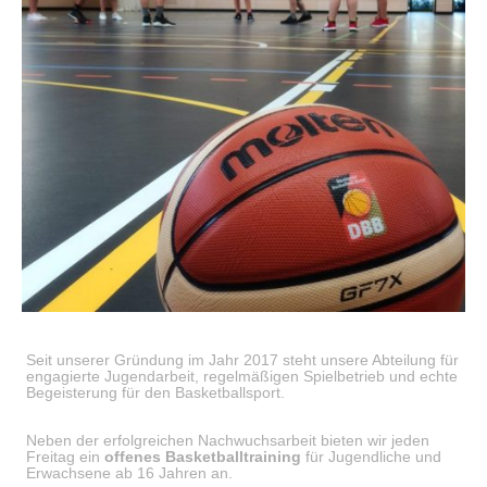
Seit unserer Gründung im Jahr 2017 steht unsere Abteilung für
engagierte Jugendarbeit, regelmäßigen Spielbetrieb und echte
Begeisterung für den Basketballsport.
Neben der erfolgreichen Nachwuchsarbeit bieten wir jeden
Freitag ein
offenes Basketballtraining
für Jugendliche und
Erwachsene ab 16 Jahren an.